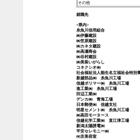
その他
就職先
<県内>
糸魚川信用組合
㈱伊藤建設
㈱笠原建設
㈱カネタ建設
㈱高瀬商会
㈱谷村建設
㈱美装いがらし
コネクシオ㈱
社会福祉法人能生名立福祉会特別
新越部品㈱ 糸魚川工場
信越ポリマー㈱ 糸魚川工場
進工業㈱ 糸魚川工場
田辺工業㈱
デンカ㈱ 青海工場
日本郵便㈱ 信越支社
明星セメント㈱ 糸魚川工場
㈱高田モータース
信越化学工業㈱ 直江津工場
新潟太陽誘電㈱
平安セレモニー㈱
㈲京美容室