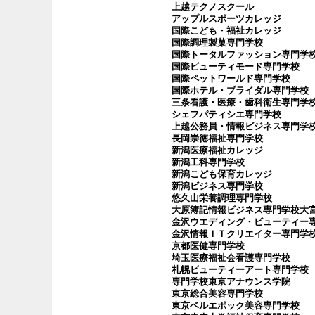
上越テクノスクール
アップルスポーツカレッジ
国際こども・福祉カレッジ
国際調理製菓専門学校
国際トータルファッション専門学
国際ビューティモード専門学校
国際ペットワールド専門学校
国際ホテル・ブライダル専門学校
三条看護・医療・歯科衛生専門学
シェフパティシエ専門学校
上越公務員・情報ビジネス専門学
長岡崇徳福祉専門学校
新潟医療福祉カレッジ
新潟工科専門学校
新潟こども保育カレッジ
新潟ビジネス専門学校
悠久山栄養調理専門学校
大原簿記情報ビジネス専門学校大
金沢ウエディング・ビューティー
金沢情報ＩＴクリエイター専門学
京都医健専門学校
埼玉医療福祉会看護専門学校
札幌ビューティーアート専門学校
専門学校東京アナウンス学院
東京総合美容専門学校
東京ベルエポック美容専門学校