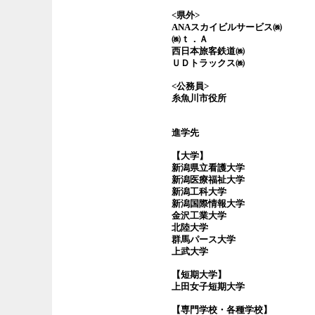
<県外>
ANAスカイビルサービス㈱
㈱ｔ．Ａ
西日本旅客鉄道㈱
ＵＤトラックス㈱
<公務員>
糸魚川市役所
進学先
【大学】
新潟県立看護大学
新潟医療福祉大学
新潟工科大学
新潟国際情報大学
金沢工業大学
北陸大学
群馬パース大学
上武大学
【短期大学】
上田女子短期大学
【専門学校・各種学校】