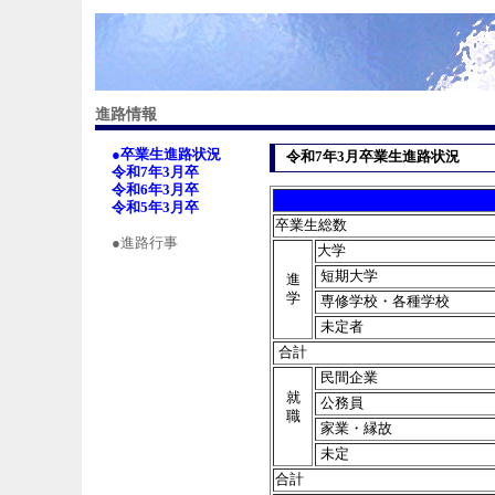
進路情報
●卒業生進路状況
令和7年3月卒業生進路状況
令和7年3月卒
令和6年3月卒
令和5年3月卒
卒業生総数
●進路行事
大学
短期大学
進
学
専修学校・各種学校
未定者
合計
民間企業
就
公務員
職
家業・縁故
未定
合計