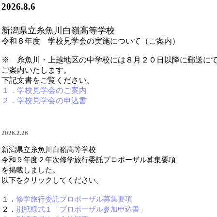
2026.8.6
新潟県立糸魚川白嶺高等学校
令和８年度 学校見学会の実施について（ご案内）
※ 糸魚川・上越地区の中学校には８月２０日以降に郵送に
ご案内いたします。
下記文書をご覧ください。
１．学校見学会のご案内
２．学校見学会の申込書
2026.2.26
新潟県立糸魚川白嶺高等学校
令和９年度２年次修学旅行委託プロポーザル募集要項
を掲載しました。
以下をクリックしてください。
１．
修学旅行委託プロポーザル募集要項
２．
別紙様式１「プロポーザル参加申込書」