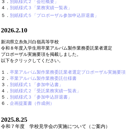
３．
別紙様式２「会社概要」
４．
別紙様式３「業務実績一覧表」
５．
別紙様式５「プロポーザル参加申込辞退書」
2026.2.10
新潟県立糸魚川白嶺高等学校
令和８年度入学生用卒業アルバム製作業務委託業者選定
プロポーザル実施要項を掲載しました。
以下をクリックしてください。
１．
卒業アルバム製作業務委託業者選定プロポーザル実施要項
２．
卒業アルバム製作業務委託仕様書
３．
別紙様式１「参加申込書」
４．
別紙様式２「受託業務実績一覧表」
５．
別紙様式３「参加申込辞退書」
６．
企画提案書（作成例）
2025.8.25
令和７年度 学校見学会の実施について（ご案内）